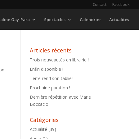
Contact
Facebook
raline Gay-Para
Spectacles
Calendrier
Actualités
Articles récents
Trois nouveautés en librairie !
Enfin disponible !
ion
Terre rend son tablier
Prochaine parution !
Dernière répétition avec Marie
R
Boccacio
Catégories
Actualité
(39)
Audio
(1)