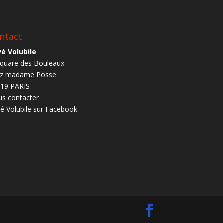
ntact
é Volubile
square des Bouleaux
ez madame Posse
19 PARIS
s contacter
é Volubile sur Facebook