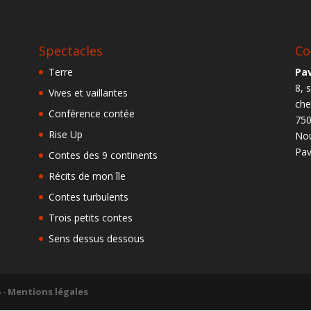
Spectacles
Co
Terre
Pav
8, 
Vives et vaillantes
ch
Conférence contée
750
Rise Up
Nou
Pav
Contes des 9 continents
Récits de mon île
Contes turbulents
Trois petits contes
Sens dessus dessous
6
-
Mentions légales