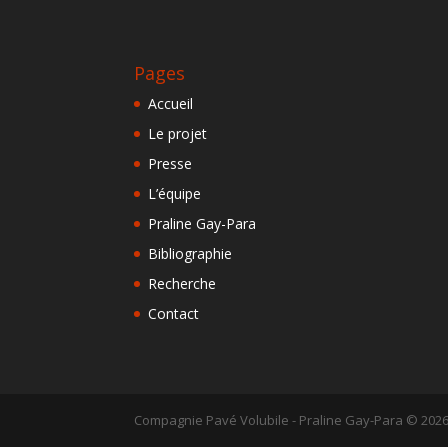
Pages
Accueil
Le projet
Presse
L’équipe
Praline Gay-Para
Bibliographie
Recherche
Contact
Compagnie Pavé Volubile - Praline Gay-Para ©
202