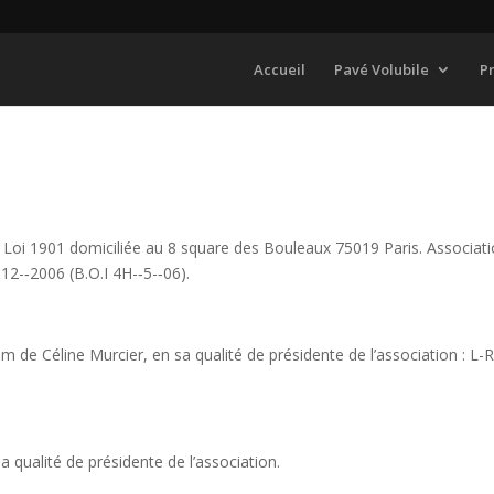
Accueil
Pavé Volubile
P
 Loi 1901 domiciliée au 8 square des Bouleaux 75019 Paris. Associat
12-­‐2006 (B.O.I 4H-­‐5-­‐06).
m de Céline Murcier, en sa qualité de présidente de l’association : L-
a qualité de présidente de l’association.