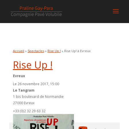
Accueil
»
Spectacles
»
Rise Up !
» Rise Up! à Evreux
Rise Up !
Evreux
Le 26 novembre 2017, 15:00
Le Tangram
1 bis boulevard de Normandie
27000 Evreux
+33 (0)2 32 29 63 32