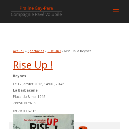
Accueil
»
Spectacles
»
Rise Up !
» Rise Up! à Beynes
Rise Up !
Beynes
Le 12 janvier 2018, 14:00 , 20:45
La Barbacane
Place du 8 mai 1945
78650 BEYNES
09 78 03 82 15