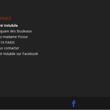
ntact
é Volubile
square des Bouleaux
ez madame Posse
19 PARIS
s contacter
é Volubile sur Facebook