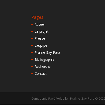
Pages
Accueil
Le projet
Presse
L’équipe
Praline Gay-Para
Bibliographie
Recherche
Contact
Compagnie Pavé Volubile - Praline Gay-Para ©
202