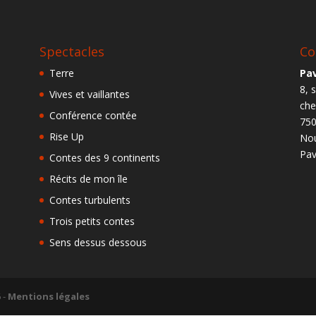
Spectacles
Co
Terre
Pav
8, 
Vives et vaillantes
ch
Conférence contée
750
Rise Up
Nou
Pav
Contes des 9 continents
Récits de mon île
Contes turbulents
Trois petits contes
Sens dessus dessous
6
-
Mentions légales