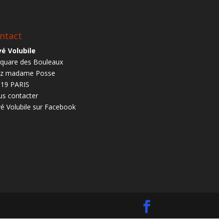
ntact
é Volubile
square des Bouleaux
ez madame Posse
19 PARIS
s contacter
é Volubile sur Facebook