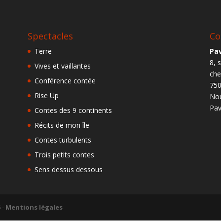
Spectacles
Co
Terre
Pav
8, 
Vives et vaillantes
ch
Conférence contée
750
Rise Up
Nou
Pav
Contes des 9 continents
Récits de mon île
Contes turbulents
Trois petits contes
Sens dessus dessous
6
-
Mentions légales