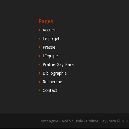
Pages
Accueil
Le projet
Presse
L’équipe
Praline Gay-Para
Bibliographie
Recherche
Contact
Compagnie Pavé Volubile - Praline Gay-Para ©
202