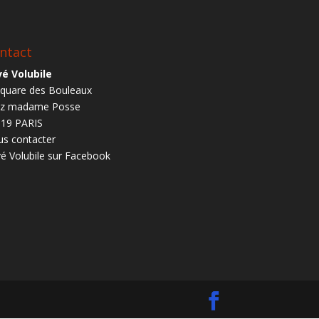
ntact
é Volubile
square des Bouleaux
ez madame Posse
19 PARIS
s contacter
é Volubile sur Facebook