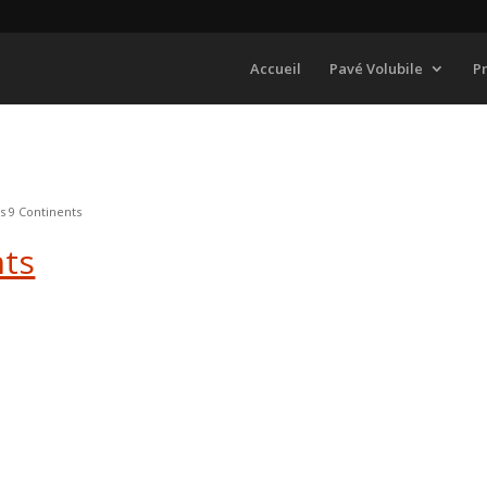
Accueil
Pavé Volubile
P
s 9 Continents
nts