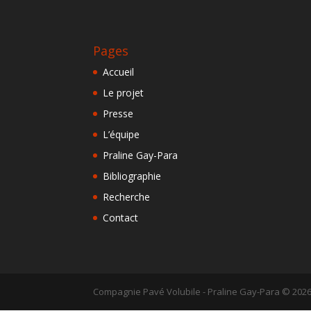
Pages
Accueil
Le projet
Presse
L’équipe
Praline Gay-Para
Bibliographie
Recherche
Contact
Compagnie Pavé Volubile - Praline Gay-Para ©
202