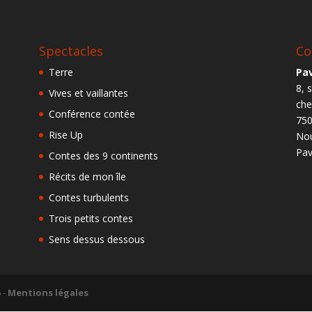
Spectacles
Co
Terre
Pav
8, 
Vives et vaillantes
ch
Conférence contée
750
Rise Up
Nou
Pav
Contes des 9 continents
Récits de mon île
Contes turbulents
Trois petits contes
Sens dessus dessous
6
-
Mentions légales